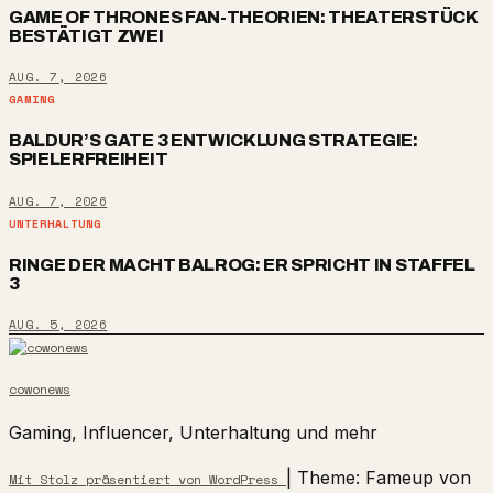
GAME OF THRONES FAN-THEORIEN: THEATERSTÜCK
BESTÄTIGT ZWEI
AUG. 7, 2026
GAMING
BALDUR’S GATE 3 ENTWICKLUNG STRATEGIE:
SPIELERFREIHEIT
AUG. 7, 2026
UNTERHALTUNG
RINGE DER MACHT BALROG: ER SPRICHT IN STAFFEL
3
AUG. 5, 2026
cowonews
Gaming, Influencer, Unterhaltung und mehr
|
Theme: Fameup von
Mit Stolz präsentiert von WordPress