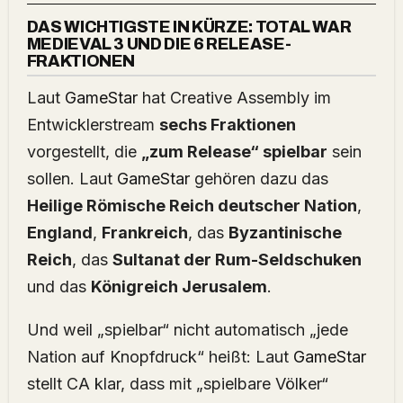
DAS WICHTIGSTE IN KÜRZE: TOTAL WAR
MEDIEVAL 3 UND DIE 6 RELEASE-
FRAKTIONEN
Laut
GameStar
hat Creative Assembly im
Entwicklerstream
sechs Fraktionen
vorgestellt, die
„zum Release“ spielbar
sein
sollen. Laut
GameStar
gehören dazu das
Heilige Römische Reich deutscher Nation
,
England
,
Frankreich
, das
Byzantinische
Reich
, das
Sultanat der Rum-Seldschuken
und das
Königreich Jerusalem
.
Und weil „spielbar“ nicht automatisch „jede
Nation auf Knopfdruck“ heißt: Laut
GameStar
stellt CA klar, dass mit „spielbare Völker“