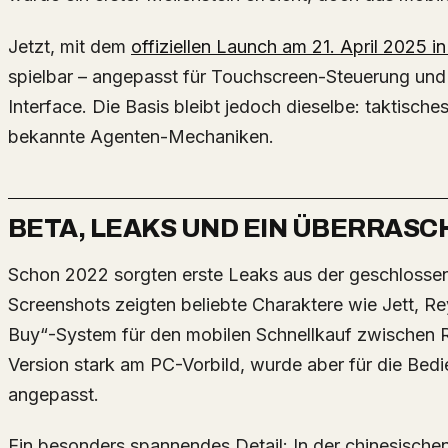
Jetzt, mit dem
offiziellen Launch am 21. April 2025 i
spielbar – angepasst für Touchscreen-Steuerung und
Interface. Die Basis bleibt jedoch dieselbe: taktisc
bekannte Agenten-Mechaniken.
BETA, LEAKS UND EIN ÜBERRAS
Schon 2022 sorgten erste Leaks aus der geschlossenen Beta in China für Furore. Die
Screenshots zeigten beliebte Charaktere wie Jett, Re
Buy“-System für den mobilen Schnellkauf zwischen Run
Version stark am PC-Vorbild, wurde aber für die Be
angepasst.
Ein besonders spannendes Detail: In der chinesischen