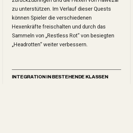
zu unterstützen. Im Verlauf dieser Quests
können Spieler die verschiedenen
Hexenkräfte freischalten und durch das
Sammeln von „Restless Rot“ von besiegten
„Headrotten“ weiter verbessern.
INTEGRATION IN BESTEHENDE KLASSEN
Die Einführung der Hexenkräfte ermöglicht es
Spielern, ihre bestehenden Charaktere mit
neuen Fähigkeiten zu erweitern, die an die des
Hexendoktors erinnern. So können
beispielsweise Druiden oder Zauberinnen von