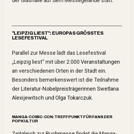
der Glashalle auf dem Messegelände statt.
"LEIPZIG LIEST": EUROPAS GRÖSSTES L
ESEFESTIVAL
Parallel zur Messe lädt das Lesefestival
„Leipzig liest“ mit über 2.000
Veranstaltungen
an verschiedenen Orten in der Stadt ein.
Besonders bemerkenswert ist die Teilnahme
der
Literatur-Nobelpreisträgerinnen Swetlana
Alexijewitsch und Olga Tokarczuk
.
MANGA-COMIC-CON: TREFFPUNKT FÜR FANS DER
POPKULTUR
Zeitgleich zur
Buchmesse
findet die Manga-