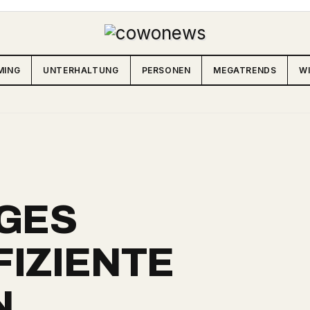
MING
UNTERHALTUNG
PERSONEN
MEGATRENDS
W
GES
FIZIENTE
N