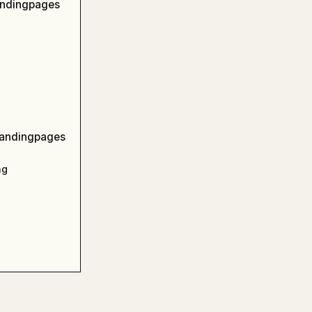
andingpages
 Landingpages
ng