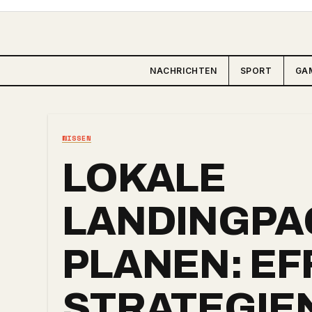
Zum
Inhalt
springen
NACHRICHTEN
SPORT
GA
WISSEN
LOKALE
LANDINGPA
PLANEN: EF
STRATEGIE