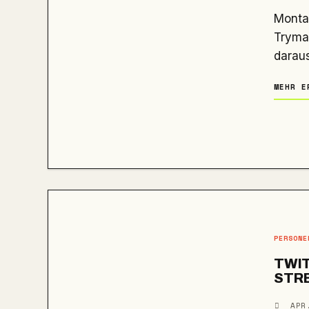
MontanaBlack gesteht Geldprobleme trotz Millionen. Erfahre, wie
Tryma
darau
MEHR E
PERSONE
TWI
STR
APR