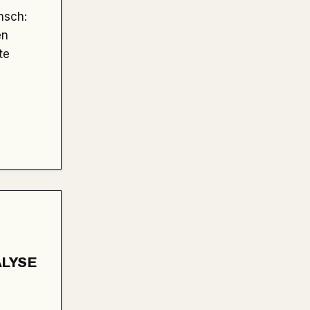
en
te
ALYSE