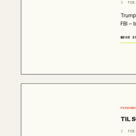
FEB
Trump macht es klar: Dan Bongino alsstellvertretender Direktor des
FBI – 
MEHR E
PERSONE
TIL 
FEB