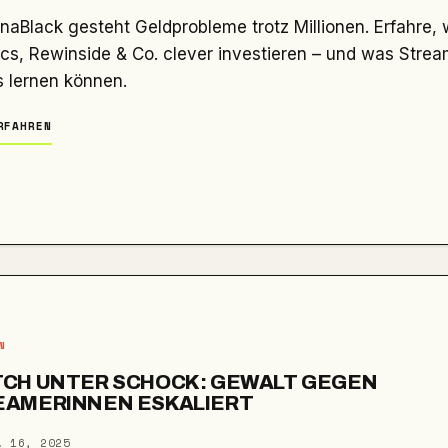
cs, Rewinside & Co. clever investieren – und was Strea
s lernen können.
RFAHREN
N
TCH UNTER SCHOCK: GEWALT GEGEN
EAMERINNEN ESKALIERT
. 16, 2025