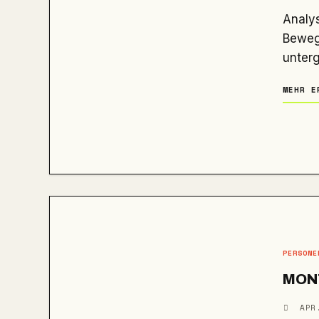
Analyse zu Rainer Winklers (Drachenlord) Aufenthaltsort:
Bewegu
unterg
MEHR E
PERSONE
MONT
APR