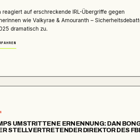
erinnen wie Valkyrae & Amouranth – Sicherheitsdebatte
2025 dramatisch zu.
RFAHREN
N
MPS UMSTRITTENE ERNENNUNG: DAN BON
R STELLVERTRETENDER DIREKTOR DES FB