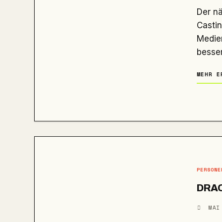
Der nächste James-Bond-Schauspieler ist kein reiner Fan-Wunsch:
Castin
Medie
besser
MEHR E
PERSONE
DRAC
MAI