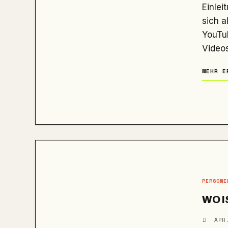
Einleitung Drachenlord, bürgerlich Rainer Winkler, hat es geschafft,
sich a
YouTu
Videos
MEHR E
PERSONE
WO I
APR