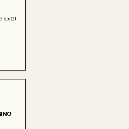
 spitzt
GINO
I