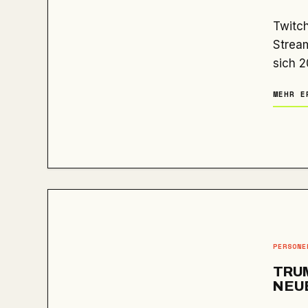
Twitch reagiert auf erschreckende IRL-Übergriffe gegen
Stream
sich 
MEHR E
PERSONE
TRU
NEUE