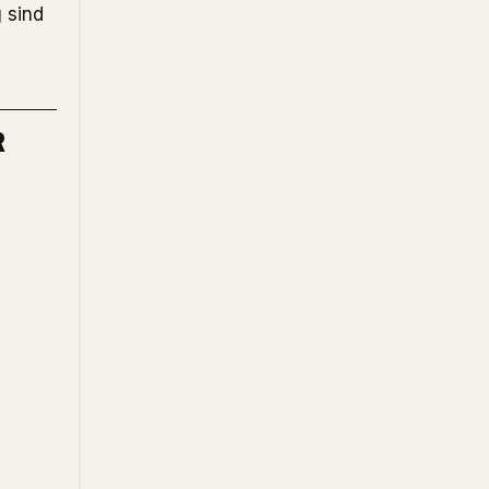
 sind
R