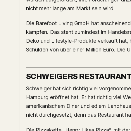
nicht mehr lange am Markt
sein wird.
Die Barefoot Living GmbH hat anscheinen
kämpfen
. Das steht zumindest im Handelsre
Deko und Lifestyle-Produkte verkauft hat, 
Schulden von über einer Million
Euro. Die U
SCHWEIGERS RESTAURANT
Schweiger hat sich richtig viel vorgenommen, als er sein Restaurant „Barefood Deli“ in
Hamburg eröffnet hat. Er hat richtig viel 
amerikanischem Diner und edlem Landhausst
nicht durchgesetzt, denn das Restaurant h
Die Pizzakette „Henry Likes Pizza“, mit d