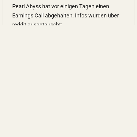
Pearl Abyss
hat vor einigen Tagen einen
Earnings Call abgehalten, Infos wurden über
reddit ausgetauscht:
Crimson Desert befindet sich in der
Endphase der Fertigstellung.
In der zweiten Jahreshälfte wird Pearl Abyss
das Marketing für
Crimson Desert
intensivieren und mit der Gamescom
beginnen.
30-minütige Demo für die Besucher der
Gamescom.
Veröffentlichung eines 1-stündigen
Demo-/Gameplay-Videos, das das
eigentliche Spiel zeigt, am selben Tag der
Gamescom.