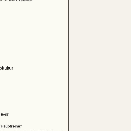
pkultur
Evil?
 Hauptreihe?