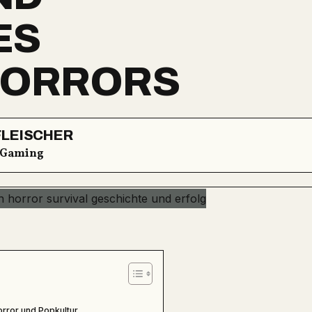
ES
HORRORS
FLEISCHER
Gaming
orror und Popkultur