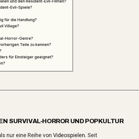
ielen und den Resident-Evil-Filmen?
dent-Evil-Spiele?
ig für die Handlung?
il Village?
ival-Horror-Genre?
 vorherigen Teile zu kennen?
?
ers für Einsteiger geeignet?
en?
EN SURVIVAL-HORROR UND POPKULTUR
 als nur eine Reihe von
Videospielen
. Seit