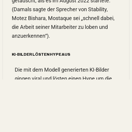
getäuscht, als es im August 2022 startete.
(Damals sagte der Sprecher von Stability,
Motez Bishara, Mostaque sei „schnell dabei,
die Arbeit seiner Mitarbeiter zu loben und
anzuerkennen“).
KI-BILDER LÖSTEN HYPE AUS
Die mit dem Modell generierten KI-Bilder
gingen viral und lösten einen Hype um die
generative KI aus, der Mostaque innerhalb
weniger Tage
über 100 Millionen Dollar von
den führenden
Technologie-
Investmentfirmen Coatue und Lightspeed
einbrachte. Mit einem Teil des Geldes
stellte er Ommers Doktoranden Rombach,