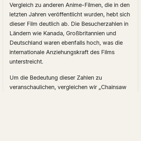
Vergleich zu anderen Anime-Filmen, die in den
letzten Jahren veröffentlicht wurden, hebt sich
dieser Film deutlich ab. Die Besucherzahlen in
Ländern wie Kanada, Großbritannien und
Deutschland waren ebenfalls hoch, was die
internationale Anziehungskraft des Films
unterstreicht.
Um die Bedeutung dieser Zahlen zu
veranschaulichen, vergleichen wir „Chainsaw
Man – The Movie: Reze Arc“ mit anderen
bekannten Anime-Filmen. Zum Beispiel erzielte
der Film „Demon Slayer: Mugen Train“ im Jahr
2020 in seiner Eröffnungswoche Einnahmen
von $10 Millionen in Nordamerika, während