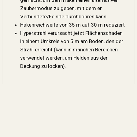
Zaubermodus zu geben, mit dem er
Verbündete/Feinde durchbohren kann.
Hakenreichweite von 35 m auf 30 m reduziert
Hyperstrahl verursacht jetzt Flächenschaden
in einem Umkreis von 5 m am Boden, den der
Strahl erreicht (kann in manchen Bereichen
verwendet werden, um Helden aus der
Deckung zu locken).
DYNAMO
Die Verjüngende Aurora wird nicht mehr
abgebrochen, wenn Ausdauer verbraucht
wird.
Verjüngende Aurora T3 von 4 % auf 3,8 %
reduziert