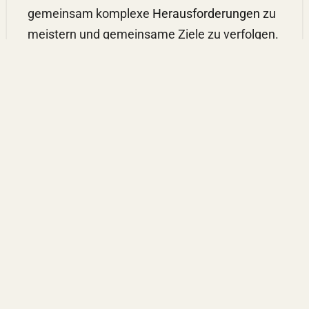
gemeinsam komplexe
Herausforderungen
zu
meistern und gemeinsame Ziele zu verfolgen.
Darüber hinaus haben MMORPGs eine
florierende Wirtschaft geschaffen, die den
Handel mit virtuellen Gütern und Währungen
ermöglicht. Spieler können Gegenstände, die
sie im Spiel erworben haben, gegen
echtes
Geld verkaufen oder umgekehrt virtuelle
Währung für reales
Geld erwerben. Diese
virtuelle Wirtschaft hat die Entstehung eines
florierenden Marktes für In-Game-Items,
Dienstleistungen und sogar ganze Accounts
ermöglicht, der Millionen von Dollar pro Jahr
generiert.