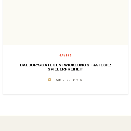
GAMING
BALDUR’S GATE 3 ENTWICKLUNG STRATEGIE:
SPIELERFREIHEIT
AUG. 7, 2026