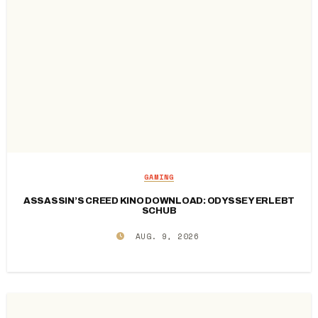
GAMING
ASSASSIN’S CREED KINO DOWNLOAD: ODYSSEY ERLEBT
SCHUB
AUG. 9, 2026