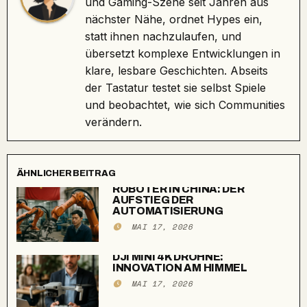
und Gaming-Szene seit Jahren aus
nächster Nähe, ordnet Hypes ein,
statt ihnen nachzulaufen, und
übersetzt komplexe Entwicklungen in
klare, lesbare Geschichten. Abseits
der Tastatur testet sie selbst Spiele
und beobachtet, wie sich Communities
verändern.
ÄHNLICHER BEITRAG
ROBOTER IN CHINA: DER
AUFSTIEG DER
AUTOMATISIERUNG
MAI 17, 2026
DJI MINI 4K DROHNE:
INNOVATION AM HIMMEL
MAI 17, 2026