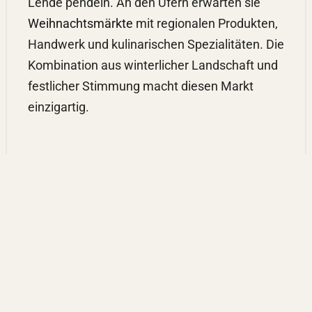
Lehde pendeln. An den Ufern erwarten sie
Weihnachtsmärkte
mit regionalen Produkten,
Handwerk und kulinarischen Spezialitäten. Die
Kombination aus winterlicher Landschaft und
festlicher Stimmung macht diesen Markt
einzigartig.
3. BÖHMISCHER WEIHNACHTSMARKT IN
POTSDAM
Im historischen Weberviertel von Potsdam-
Babelsberg findet der
Böhmische
Weihnachtsmarkt
statt. Hier präsentieren
Händler und Künstler aus Böhmen ihre Waren,