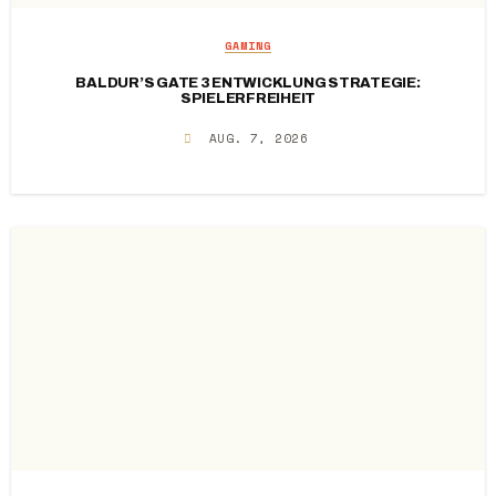
GAMING
BALDUR’S GATE 3 ENTWICKLUNG STRATEGIE:
SPIELERFREIHEIT
AUG. 7, 2026