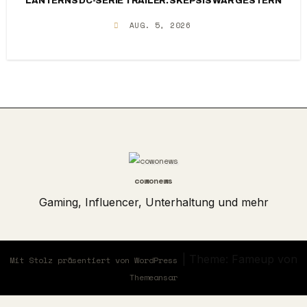
LANTERNS DC-SERIE TRAILER: SKEPSIS WAR GESTERN
AUG. 5, 2026
cowonews
Gaming, Influencer, Unterhaltung und mehr
|
Theme: Fameup von
Mit Stolz präsentiert von WordPress
Themeansar