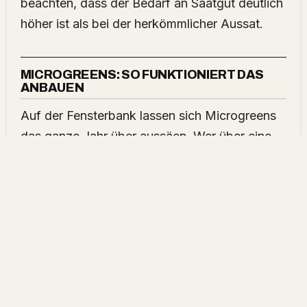
beachten, dass der Bedarf an Saatgut deutlich
höher ist als bei der herkömmlicher Aussat.
MICROGREENS: SO FUNKTIONIERT DAS
ANBAUEN
Auf der Fensterbank lassen sich Microgreens
das ganze Jahr über aussäen. Wer über eine
professionellen Anzuchtschalen mit
Abzuglöcher oder erdefreie Siebschalen
verfügt, kann auch einen großen
Pflanztopfuntersetzer oder eine
Anzuchtschale ohne Löcher verwenden. Zur
Not tut es auch eine Auflaufform oder eine
längs aufgeschnittene Safttüte.