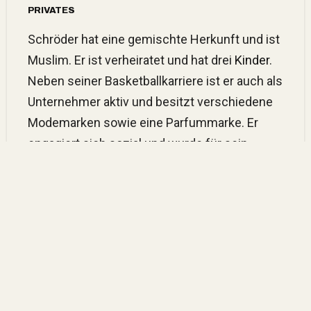
PRIVATES
Schröder hat eine gemischte Herkunft und ist
Muslim. Er ist verheiratet und hat drei
Kinder
.
Neben seiner Basketballkarriere ist er auch als
Unternehmer aktiv und besitzt verschiedene
Modemarken sowie eine Parfummarke. Er
engagiert sich sozial und wurde für sein
soziales Engagement mit Auszeichnungen
geehrt.
ERFOLGE UND AUSZEICHNUNGEN
Goldmedaille bei der Basketball-